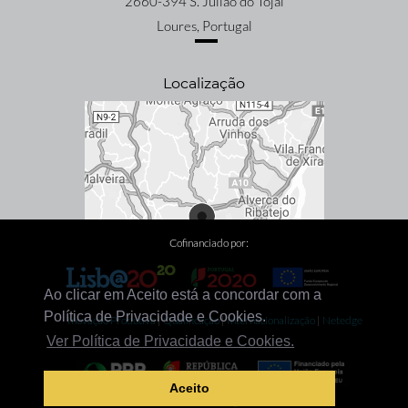
2660-394 S. Julião do Tojal
Loures, Portugal
Localização
Cofinanciado por:
Ao clicar em Aceito está a concordar com a
Política de Privacidade e Cookies.
Inovação Produtiva
|
Qualificação
|
Internacionalização
|
Netedge
Ver Política de Privacidade e Cookies.
Aceito
Descarbonização