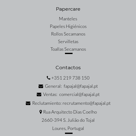
Papercare
Manteles
Papeles Higiénicos
Rollos Secamanos
Servilletas
Toallas Secamanos
Contactos
+351 219 738 150
General: fapajal@fapajal.pt
Ventas: comercial@fapajal.pt
Reclutamiento: recrutamento@fapajal.pt
Rua Arquitecto Dias Coelho
2660-394 S. Julião do Tojal
Loures, Portugal