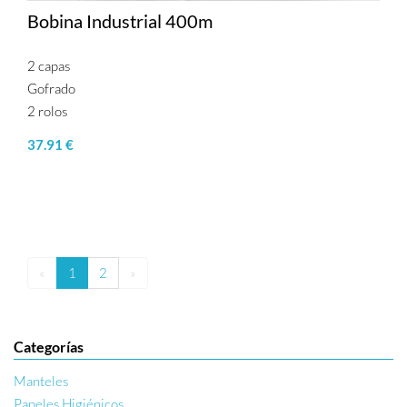
Bobina Industrial 400m
2 capas
Gofrado
2 rolos
37.91 €
«
1
2
»
Categorías
Manteles
Papeles Higiénicos