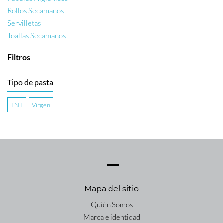
Rollos Secamanos
Servilletas
Toallas Secamanos
Filtros
Tipo de pasta
TNT
Virgen
Mapa del sitio
Quién Somos
Marca e identidad