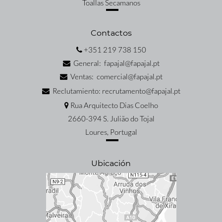
Toallas Secamanos
Contactos
+351 219 738 150
General: fapajal@fapajal.pt
Ventas: comercial@fapajal.pt
Reclutamiento: recrutamento@fapajal.pt
Rua Arquitecto Dias Coelho
2660-394 S. Julião do Tojal
Loures, Portugal
Ubicación