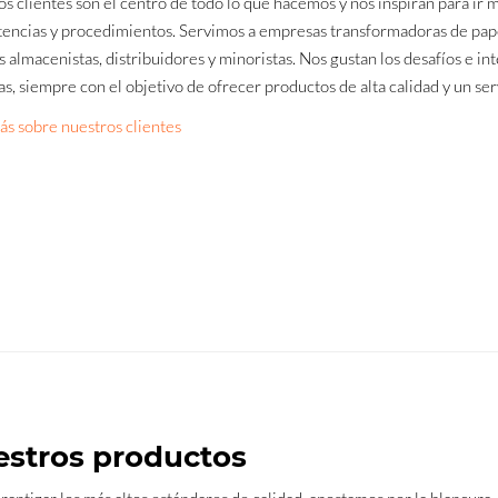
s clientes son el centro de todo lo que hacemos y nos inspiran para ir 
ncias y procedimientos. Servimos a empresas transformadoras de papel
 almacenistas, distribuidores y minoristas. Nos gustan los desafíos e i
as, siempre con el objetivo de ofrecer productos de alta calidad y un ser
s sobre nuestros clientes
stros productos
rantizar los más altos estándares de calidad, apostamos por la blancura,