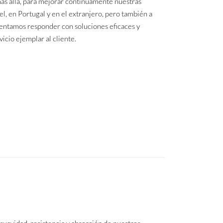
más allá, para mejorar continuamente nuestras
, en Portugal y en el extranjero, pero también a
ntentamos responder con soluciones eficaces y
vicio ejemplar al cliente.
 suavidad, resistencia y absorción de nuestros