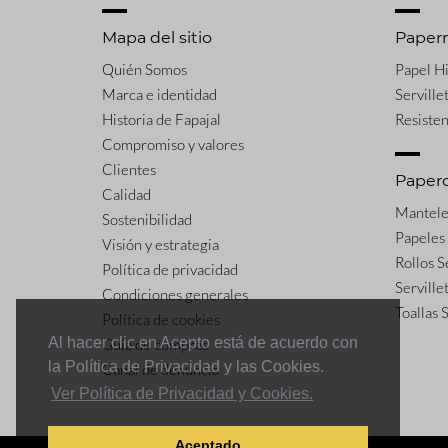
Mapa del sitio
Paper
Quién Somos
Papel H
Marca e identidad
Serville
Historia de Fapajal
Resiste
Compromiso y valores
Clientes
Paper
Calidad
Mantele
Sostenibilidad
Papeles
Visión y estrategia
Rollos 
Política de privacidad
Serville
Condiciones generales
Toallas
Política de cookies
Al hacer clic en Acepto está de acuerdo con
Guía de compras
la Política de Privacidad y las Cookies.
Canal de denuncia
Ver Política de Privacidad y Cookies.
Aceptado