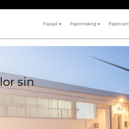
Fapajal
Papermaking
Papercare
or sin