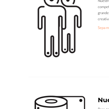
Nuestro
compete
grandes
creativ
Sepa má
Nue
Para ga