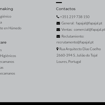
making
Contactos
igiénico
+351 219 738 150
ta
General: fapajal@fapajal.pt
nte en Húmedo
Ventas: comercial@fapajal.pt
Reclutamiento:
recrutamento@fapajal.pt
care
Rua Arquitecto Dias Coelho
s
2660-394 S. Julião do Tojal
 Higiénicos
Secamanos
Loures, Portugal
tas
 Secamanos