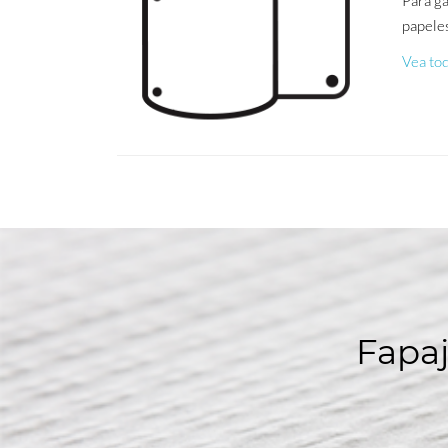
papeles
Vea tod
Fapaj