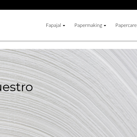
Fapajal
Papermaking
Papercare
estro