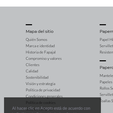
Mapa del sitio
Paper
Quién Somos
Papel H
Marca e identidad
Serville
Historia de Fapajal
Resiste
Compromiso y valores
Clientes
Paper
Calidad
Mantele
Sostenibilidad
Papeles
Visión y estrategia
Rollos 
Política de privacidad
Serville
Condiciones generales
Toallas
Política de cookies
Al hacer clic en Acepto está de acuerdo con
Guía de compras