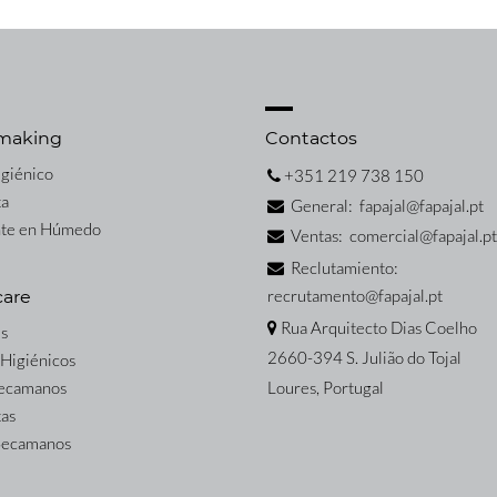
making
Contactos
igiénico
+351 219 738 150
ta
General: fapajal@fapajal.pt
nte en Húmedo
Ventas: comercial@fapajal.pt
Reclutamiento:
recrutamento@fapajal.pt
care
Rua Arquitecto Dias Coelho
s
2660-394 S. Julião do Tojal
 Higiénicos
Secamanos
Loures, Portugal
tas
 Secamanos