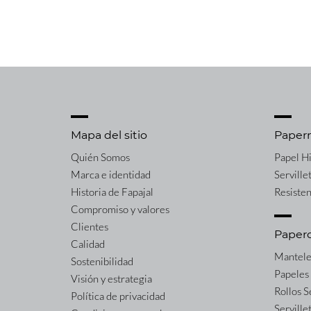
Mapa del sitio
Paper
Quién Somos
Papel H
Marca e identidad
Serville
Historia de Fapajal
Resiste
Compromiso y valores
Clientes
Paper
Calidad
Mantele
Sostenibilidad
Papeles
Visión y estrategia
Rollos 
Política de privacidad
Serville