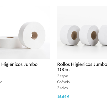
s Higiénicos Jumbo
Rollos Higiénicos Jumb
100m
2 capas
do
Gofrado
2 rolos
16.64 €