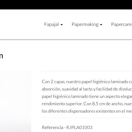
Fapajal
Papermaking
Papercare
m
Con 2 capas, nuestro papel higiénico laminado co
absorción, suavidad al tacto y facilidad de disol
papel higiénico laminado tiene un aspecto elega
rendimiento superior. Con 8,5 cm de ancho, nues
los diferentes dispensadores existentes en el m
Referencia ·
RJPLA01003