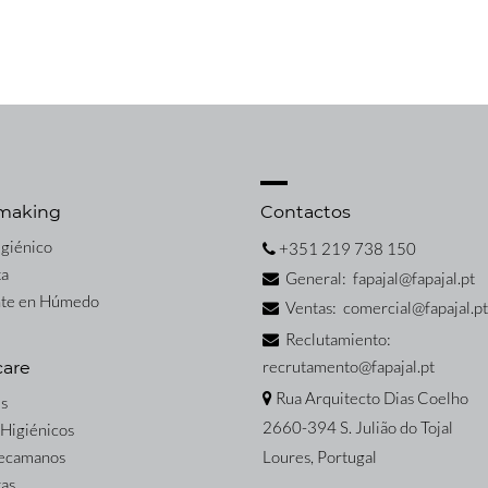
making
Contactos
igiénico
+351 219 738 150
ta
General: fapajal@fapajal.pt
nte en Húmedo
Ventas: comercial@fapajal.pt
Reclutamiento:
recrutamento@fapajal.pt
care
Rua Arquitecto Dias Coelho
s
2660-394 S. Julião do Tojal
 Higiénicos
Secamanos
Loures, Portugal
tas