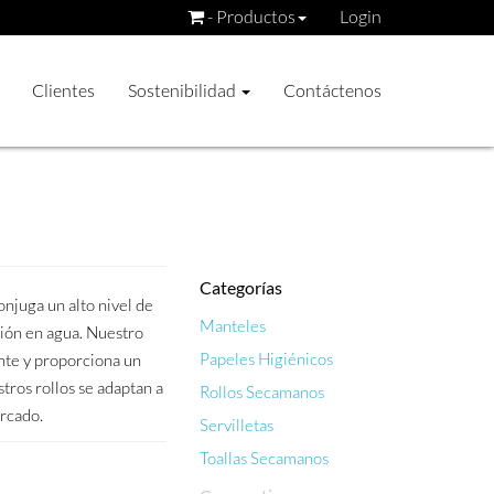
- Productos
Login
Clientes
Sostenibilidad
Contáctenos
Categorías
njuga un alto nivel de
Manteles
ución en agua. Nuestro
Papeles Higiénicos
nte y proporciona un
tros rollos se adaptan a
Rollos Secamanos
ercado.
Servilletas
Toallas Secamanos