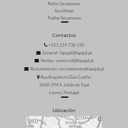
Rollos Secamanos
Servilletas
Toallas Secamanos
Contactos
+351 219 738 150
General: fapajal@fapajal.pt
Ventas: comercial@fapajal.pt
Reclutamiento: recrutamento@fapajal.pt
Rua Arquitecto Dias Coelho
2660-394 S. Julião do Tojal
Loures, Portugal
Ubicación